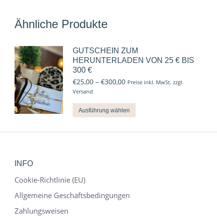
Ähnliche Produkte
GUTSCHEIN ZUM
HERUNTERLADEN VON 25 € BIS
300 €
Preisspanne:
€
25,00
–
€
300,00
Preise inkl. MwSt. zzgl.
€25,00
Versand
bis
€300,00
Dieses
Ausführung wählen
Produkt
weist
mehrere
Varianten
INFO
auf.
Die
Cookie-Richtlinie (EU)
Optionen
Allgemeine Geschäftsbedingungen
können
Zahlungsweisen
auf