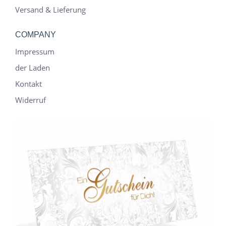
der
Versand & Lieferung
Produktseite
gewählt
COMPANY
werden
Impressum
der Laden
Kontakt
Widerruf