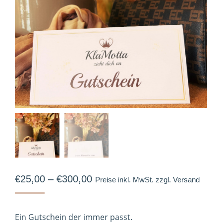
Preisspanne:
€
25,00
–
€
300,00
Preise inkl. MwSt. zzgl. Versand
€25,00
bis
Ein Gutschein der immer passt.
€300,00