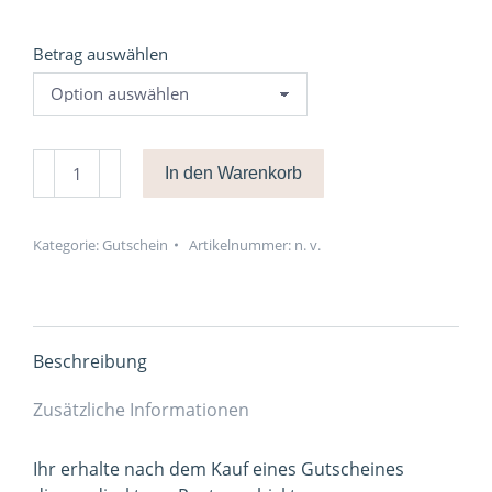
Betrag auswählen
Gutschein
In den Warenkorb
von
25
€
Kategorie:
Gutschein
Artikelnummer:
n. v.
bis
300
€
Menge
Beschreibung
Zusätzliche Informationen
Ihr erhalte nach dem Kauf eines Gutscheines